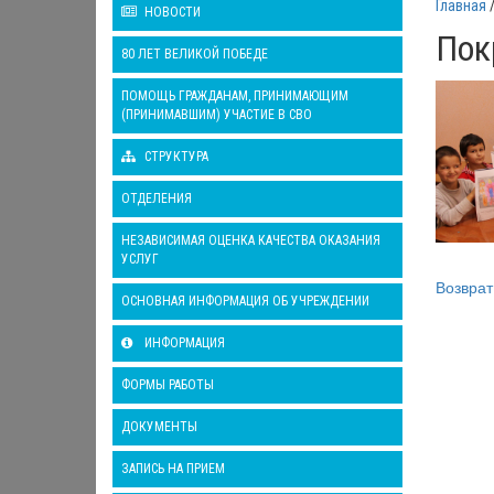
Главная
НОВОСТИ
Пок
80 ЛЕТ ВЕЛИКОЙ ПОБЕДЕ
ПОМОЩЬ ГРАЖДАНАМ, ПРИНИМАЮЩИМ
(ПРИНИМАВШИМ) УЧАСТИЕ В СВО
СТРУКТУРА
ОТДЕЛЕНИЯ
НЕЗАВИСИМАЯ ОЦЕНКА КАЧЕСТВА ОКАЗАНИЯ
УСЛУГ
Возврат
ОСНОВНАЯ ИНФОРМАЦИЯ ОБ УЧРЕЖДЕНИИ
ИНФОРМАЦИЯ
ФОРМЫ РАБОТЫ
ДОКУМЕНТЫ
ЗАПИСЬ НА ПРИЕМ